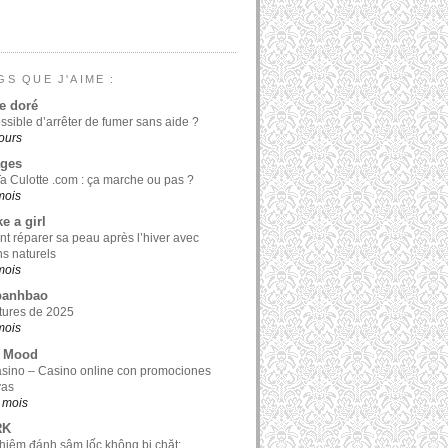
GS QUE J'AIME :
e doré
ossible d’arrêter de fumer sans aide ?
jours
ages
a Culotte .com : ça marche ou pas ?
 mois
ke a girl
 réparer sa peau après l’hiver avec
ns naturels
 mois
banhbao
tures de 2025
 mois
y Mood
sino – Casino online con promociones
vas
0 mois
RK
hiệm đánh sâm lốc không bị chặt: