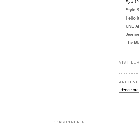
Il y a 1
Style 
Hello i
UNE A
Jeann
The Bl
VISITEU
ARCHIVE
S’ABONNER À