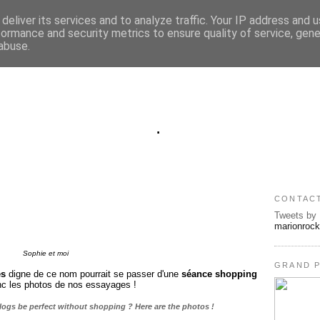
deliver its services and to analyze traffic. Your IP address and 
formance and security metrics to ensure quality of service, gen
abuse.
.
CONTAC
Tweets by
marionroc
Sophie et moi
GRAND P
es
digne de ce nom pourrait se passer d'une
séance shopping
nc les photos de nos essayages !
ogs be perfect without shopping ? Here are the photos !