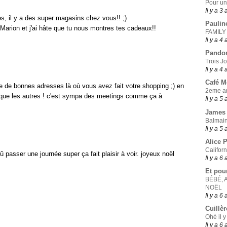
Pour un
Il y a 3
es, il y a des super magasins chez vous!! ;)
Paulin
 Marion et j'ai hâte que tu nous montres tes cadeaux!!
FAMILY
Il y a 4
Pando
Trois J
Il y a 4
Café 
être de bonnes adresses là où vous avez fait votre shopping ;) en
2eme ar
s que les autres ! c'est sympa des meetings comme ça à
Il y a 5
James 
Balmain
Il y a 5
Alice 
Califor
û passer une journée super ça fait plaisir à voir. joyeux noël
Il y a 6
Et pou
BÉBÉ, 
NOËL
Il y a 6
Cuillèr
Ohé il y
Il y a 6