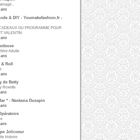
ménagé...
0 ans
ode & DIY - Youmakefashion.fr -
 CADEAUX OU PROGRAMME POUR
NT VALENTIN
0 ans
odeuse
llère Adulte
0 ans
 & Roll
e
0 ans
g de Betty
y Roxette
1 ans
Bar * - Nastasia Dusapin
1 ans
pératoire
le
1 ans
pe Jolicoeur
te histoire