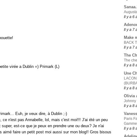
Sanaa
Augusta
Il y a 6
Adeno
Il y a 7
Make 
houette!
BACK 
Il y a 7
The Ch
The che
Il y a 8
petite virée a Dublin =) Primark (L)
Une Ch
LACONI
(BURB
Il y a 8
Olivia 
Johnny
Il y a 8
mark... Euh, je veux dire, à Dublin ;-)
Vanes
Paris F
 ce n'est pas Annabelle, lol, mais c'est moi!!! J'ai été un peu
Gamme
nt super, est-ce que je peux en prendre une ou deux? Je n'ai
Il y a 8
is aimé faire un petit post moi aussi sur mon blog!! Gros bisous
Adelin