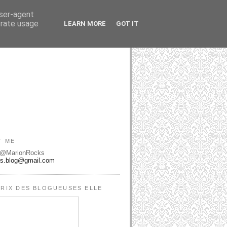
user-agent
erate usage
LEARN MORE
GOT IT
T ME
 @MarionRocks
ks.blog@gmail.com
RIX DES BLOGUEUSES ELLE