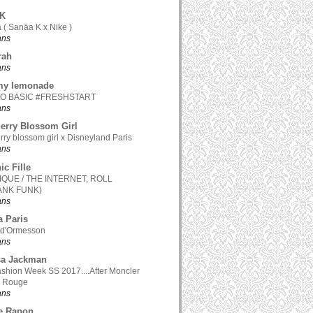
.K
 ( Sanäa K x Nike )
 ans
rah
 ans
my lemonade
TO BASIC #FRESHSTART
 ans
erry Blossom Girl
rry blossom girl x Disneyland Paris
 ans
ic Fille
QUE / THE INTERNET, ROLL
ANK FUNK)
 ans
a Paris
 d'Ormesson
 ans
sa Jackman
ashion Week SS 2017....After Moncler
 Rouge
 ans
e Rapon