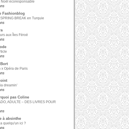
 Noël écoresponsable
 ans
e Fashionblog
 SPRING BREAK en Turquie
 ans
ra
ours aux Îles Féroé
 ans
Mode
ticle
 ans
Bort
 x Opéra de Paris
 ans
Point
nia dreamin’
 ans
rquoi pas Coline
ADO, ADULTE – DES LIVRES POUR
 ans
e à absinthe
 a quelqu'un ici ?
 ans