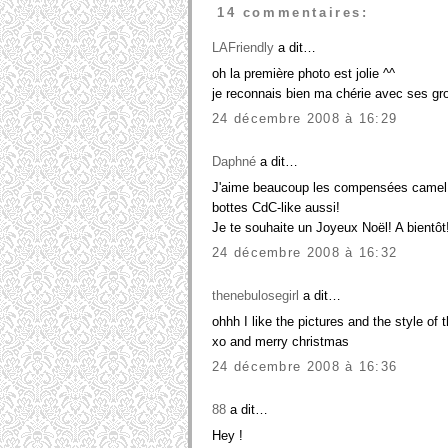
14 commentaires:
LAFriendly
a dit…
oh la première photo est jolie ^^
je reconnais bien ma chérie avec ses gr
24 décembre 2008 à 16:29
Daphné
a dit…
J'aime beaucoup les compensées camel qu
bottes CdC-like aussi!
Je te souhaite un Joyeux Noël! A bientôt
24 décembre 2008 à 16:32
thenebulosegirl
a dit…
ohhh I like the pictures and the style of 
xo and merry christmas
24 décembre 2008 à 16:36
88
a dit…
Hey !