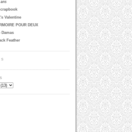
2 ans
Scrapbook
t's Valentine
RMOIRE POUR DEUX
e Damas
ack Feather
RS
S