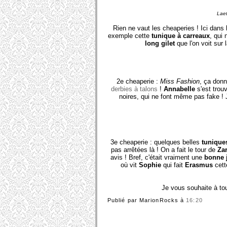
Laet
Rien ne vaut les cheaperies ! Ici dans 
exemple cette
tunique à carreaux
, qui 
long gilet
que l'on voit sur la
2e cheaperie :
Miss Fashion
, ça donn
derbies à talons
!
Annabelle
s'est trouv
noires, qui ne font même pas fake !
3e cheaperie : quelques belles
tunique
pas arrêtées là ! On a fait le tour de
Za
avis ! Bref, c'était vraiment une
bonne 
où vit
Sophie
qui fait
Erasmus
cett
Je vous souhaite à to
Publié par MarionRocks
à
16:20