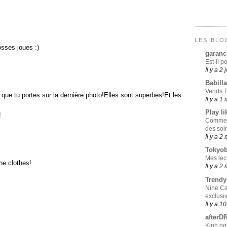
LES BLO
osses joues :)
garanc
Est-il p
Il y a 2 
Babill
Vends T
e tu portes sur la dernière photo!Elles sont superbes!Et les
Il y a 1
Play li
!
Comment
des soi
Il y a 2
Tokyo
Mes lec
the clothes!
Il y a 2
Trend
Nine Ca
exclusi
Il y a 1
afterD
Kinh ng