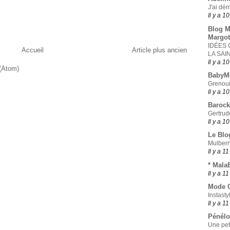
J'ai dé
Il y a 1
Blog M
Margot
IDÉES
Accueil
Article plus ancien
LA SAI
Il y a 1
 (Atom)
BabyM
Grenoui
Il y a 1
Barock
Gertrud
Il y a 1
Le Blo
Mulberr
Il y a 1
* Mala
Il y a 1
Mode O
Instasty
Il y a 1
Pénélo
Une peti