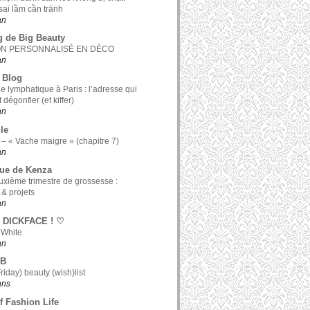
ai lầm cần tránh
an
g de Big Beauty
ON PERSONNALISÉ EN DÉCO
an
 Blog
e lymphatique à Paris : l’adresse qui
t dégonfler (et kiffer)
an
le
 – « Vache maigre » (chapitre 7)
an
ue de Kenza
xième trimestre de grossesse :
 & projets
an
 DICKFACE ! ♡
 White
an
 B
riday) beauty (wish)list
 ans
f Fashion Life