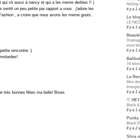
t qui vit aussi à nancy et qui a les meme derbies !! )
Những s
s sentit un peu petite par rapport a vous . j'adore les
Il y a 1 
Fashion , a croire que nous avons les meme gouts .
Le blo
LE NE
Il y a 1 
Beauté
Drainag
vous fai
petite rencontre :)
Il y a 1 
 motardes!
Balibul
76 kilos
Il y a 1 
La Rev
Mon deu
énergie
Il y a 1 
de très bonnes fêtes ma belle! Bises
♡ HEY
Black &
Il y a 1 
Punky
Black (F
Il y a 2
Slice o