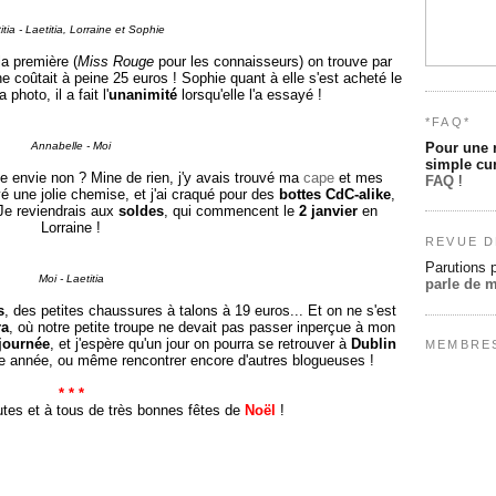
itia - Laetitia, Lorraine et Sophie
la première (
Miss Rouge
pour les connaisseurs) on trouve par
ne coûtait à peine 25 euros ! Sophie quant à elle s'est acheté le
 photo, il a fait l'
unanimité
lorsqu'elle l'a essayé !
*FAQ*
Annabelle - Moi
Pour une 
simple cur
e envie non ? Mine de rien, j'y avais trouvé ma
cape
et mes
FAQ
!
é une jolie chemise, et j'ai craqué pour des
bottes CdC-alike
,
 Je reviendrais aux
soldes
, qui commencent le
2 janvier
en
Lorraine !
REVUE D
Parutions 
Moi - Laetitia
parle de 
s
, des petites chaussures à talons à 19 euros... Et on ne s'est
ra
, où notre petite troupe ne devait pas passer inperçue à mon
journée
, et j'espère qu'un jour on pourra se retrouver à
Dublin
MEMBRE
e année, ou même rencontrer encore d'autres blogueuses !
* * *
utes et à tous de très bonnes fêtes de
Noël
!