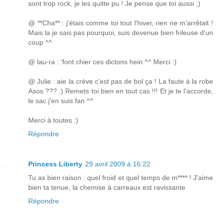
sont trop rock, je les quitte pu ! Je pense que toi aussi ;)
@ **Cha** : j'étais comme toi tout l'hiver, rien ne m'arrêtait !
Mais la je sais pas pourquoi, suis devenue bien frileuse d'un
coup ^^
@ lau-ra : 'font chier ces dictons hein ^^ Merci :)
@ Julie : aie la crève c'est pas de bol ça ! La faute à la robe
Asos ??? :) Remets toi bien en tout cas !!! Et je te l'accorde,
le sac j'en suis fan ^^
Merci à toutes :)
Répondre
Princess Liberty
29 avril 2009 à 16:22
Tu as bien raison : quel froid et quel temps de m**** ! J'aime
bien ta tenue, la chemise à carreaux est ravissante
Répondre