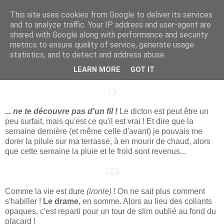
This site uses cookies from Google to deliver its services
.
and to analyze traffic. Your IP address and user-agent are
shared with Google along with performance and security
metrics to ensure quality of service, generate usage
statistics, and to detect and address abuse.
mercredi 29 avril 2009
En avril...
LEARN MORE
GOT IT
... ne te découvre pas d'un fil !
Le dicton est peut être un
peu surfait, mais qu'est ce qu'il est vrai ! Et dire que la
semaine dernière (et même celle d'avant) je pouvais me
dorer la pilule sur ma terrasse, à en mourir de chaud, alors
que cette semaine la pluie et le froid sont revenus...
Comme la vie est dure
(ironie)
! On ne sait plus comment
s'habiller !
Le drame
, en somme. Alors au lieu des collants
opaques, c'est reparti pour un tour de slim oublié au fond du
placard !