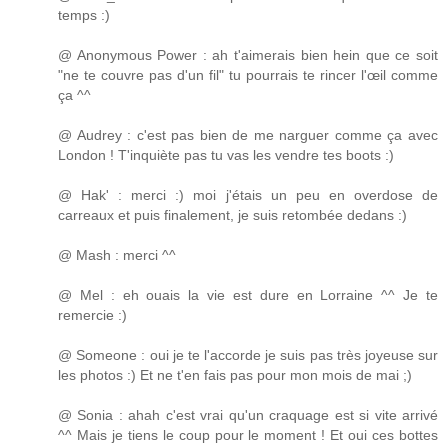
temps :)
@ Anonymous Power : ah t'aimerais bien hein que ce soit
"ne te couvre pas d'un fil" tu pourrais te rincer l'œil comme
ça ^^
@ Audrey : c'est pas bien de me narguer comme ça avec
London ! T'inquiète pas tu vas les vendre tes boots :)
@ Hak' : merci :) moi j'étais un peu en overdose de
carreaux et puis finalement, je suis retombée dedans :)
@ Mash : merci ^^
@ Mel : eh ouais la vie est dure en Lorraine ^^ Je te
remercie :)
@ Someone : oui je te l'accorde je suis pas très joyeuse sur
les photos :) Et ne t'en fais pas pour mon mois de mai ;)
@ Sonia : ahah c'est vrai qu'un craquage est si vite arrivé
^^ Mais je tiens le coup pour le moment ! Et oui ces bottes