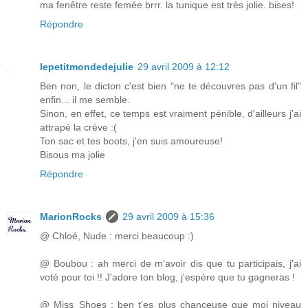
ma fenêtre reste femée brrr. la tunique est très jolie. bises!
Répondre
lepetitmondedejulie
29 avril 2009 à 12:12
Ben non, le dicton c'est bien "ne te découvres pas d'un fil"
enfin... il me semble.
Sinon, en effet, ce temps est vraiment pénible, d'ailleurs j'ai
attrapé la crève :(
Ton sac et tes boots, j'en suis amoureuse!
Bisous ma jolie
Répondre
MarionRocks
29 avril 2009 à 15:36
@ Chloé, Nude : merci beaucoup :)
@ Boubou : ah merci de m'avoir dis que tu participais, j'ai
voté pour toi !! J'adore ton blog, j'espère que tu gagneras !
@ Miss_Shoes : ben t'es plus chanceuse que moi niveau