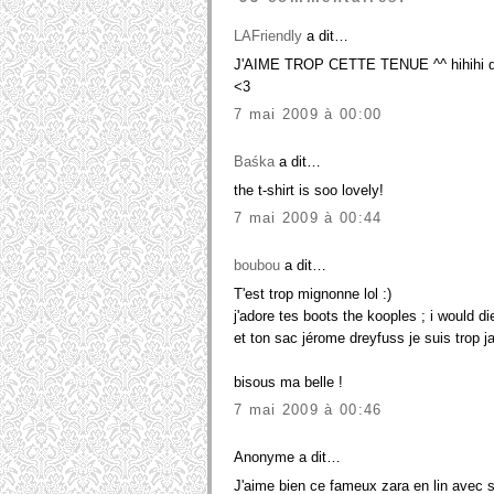
LAFriendly
a dit…
J'AIME TROP CETTE TENUE ^^ hihihi di
<3
7 mai 2009 à 00:00
Baśka
a dit…
the t-shirt is soo lovely!
7 mai 2009 à 00:44
boubou
a dit…
T'est trop mignonne lol :)
j'adore tes boots the kooples ; i would die
et ton sac jérome dreyfuss je suis trop ja
bisous ma belle !
7 mai 2009 à 00:46
Anonyme a dit…
J'aime bien ce fameux zara en lin avec 