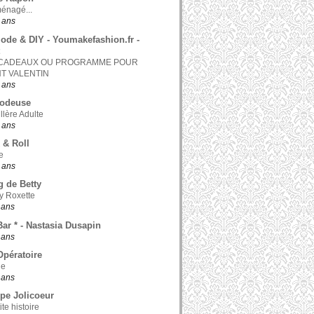
ménagé...
0 ans
ode & DIY - Youmakefashion.fr -
 CADEAUX OU PROGRAMME POUR
NT VALENTIN
0 ans
odeuse
llère Adulte
0 ans
 & Roll
e
0 ans
g de Betty
y Roxette
1 ans
Bar * - Nastasia Dusapin
1 ans
pératoire
le
1 ans
pe Jolicoeur
te histoire