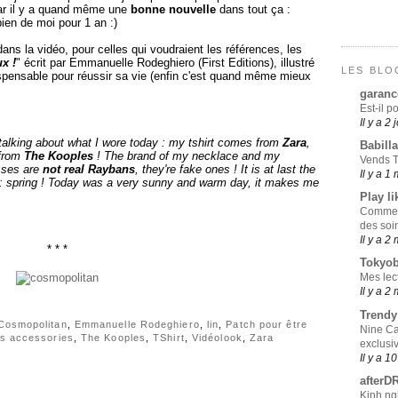
ar il y a quand même une
bonne nouvelle
dans tout ça :
bien de moi pour 1 an :)
ans la vidéo, pour celles qui voudraient les références, les
x !
" écrit par Emmanuelle Rodeghiero (First Editions), illustré
LES BLO
ispensable pour réussir sa vie (enfin c'est quand même mieux
garanc
Est-il p
Il y a 2 
m talking about what I wore today : my tshirt comes from
Zara
,
Babill
 from
The Kooples
! The brand of my necklace and my
Vends T
sses are
not real Raybans
, they're fake ones ! It is at last the
Il y a 1
 : spring ! Today was a very sunny and warm day, it makes me
Play li
Comment
des soi
Il y a 2
* * *
Tokyo
Mes lec
Il y a 2
Trend
Cosmopolitan
,
Emmanuelle Rodeghiero
,
lin
,
Patch pour être
Nine Ca
s accessories
,
The Kooples
,
TShirt
,
Vidéolook
,
Zara
exclusi
Il y a 1
afterD
Kinh ng