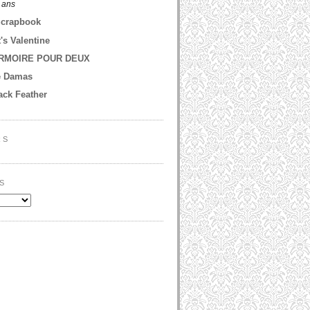
2 ans
Scrapbook
t's Valentine
RMOIRE POUR DEUX
e Damas
ack Feather
RS
S