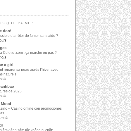
GS QUE J'AIME :
e doré
ossible d’arrêter de fumer sans aide ?
jours
ages
a Culotte .com : ça marche ou pas ?
 mois
ke a girl
 réparer sa peau après l’hiver avec
ns naturels
 mois
banhbao
tures de 2025
 mois
y Mood
sino – Casino online con promociones
vas
0 mois
RK
hiệm đánh sâm lốc không bị chặt: