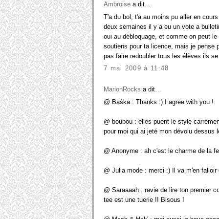
Ambroise
a dit…
T'a du bol, t'a au moins pu aller en cours
deux semaines il y a eu un vote a bulletin
oui au débloquage, et comme on peut le voi
soutiens pour ta licence, mais je pense p
pas faire redoubler tous les élèves ils s
7 mai 2009 à 11:48
MarionRocks
a dit…
@ Baśka : Thanks :) I agree with you !
@ boubou : elles puent le style carrémen
pour moi qui ai jeté mon dévolu dessus l
@ Anonyme : ah c'est le charme de la f
@ Julia mode : merci :) Il va m'en falloir
@ Saraaaah : ravie de lire ton premier c
tee est une tuerie !! Bisous !