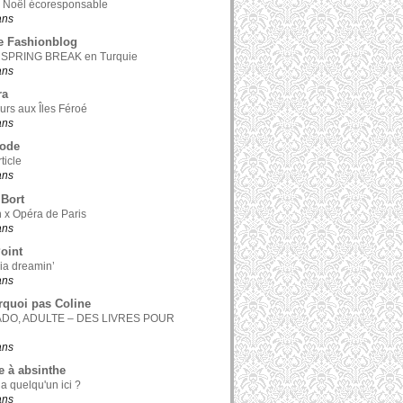
 Noël écoresponsable
 ans
e Fashionblog
 SPRING BREAK en Turquie
 ans
ra
ours aux Îles Féroé
 ans
Mode
ticle
 ans
Bort
 x Opéra de Paris
 ans
Point
nia dreamin’
 ans
rquoi pas Coline
ADO, ADULTE – DES LIVRES POUR
 ans
e à absinthe
 a quelqu'un ici ?
 ans