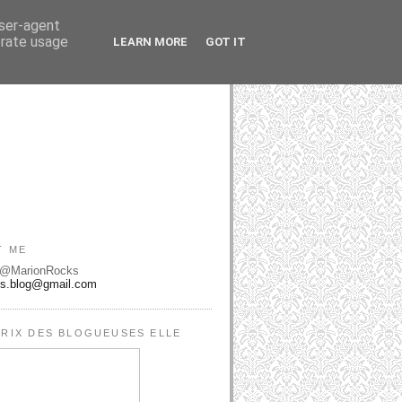
user-agent
erate usage
LEARN MORE
GOT IT
T ME
 @MarionRocks
ks.blog@gmail.com
RIX DES BLOGUEUSES ELLE