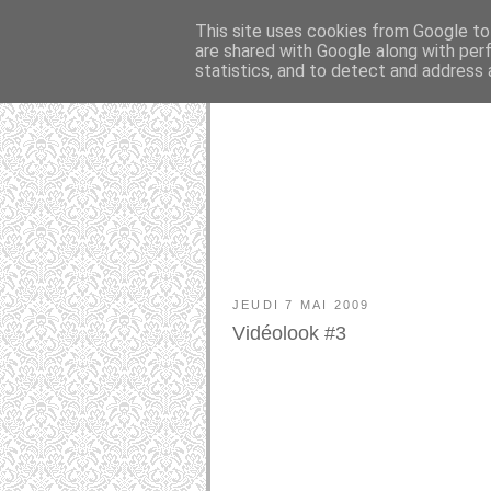
This site uses cookies from Google to 
are shared with Google along with per
statistics, and to detect and address 
JEUDI 7 MAI 2009
Vidéolook #3