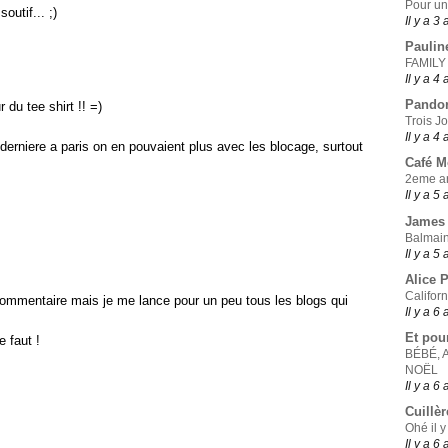
Pour un
outif... ;)
Il y a 3
Paulin
FAMILY
Il y a 4
Pando
 du tee shirt !! =)
Trois J
Il y a 4
derniere a paris on en pouvaient plus avec les blocage, surtout
Café 
2eme ar
Il y a 5
James 
Balmain
Il y a 5
Alice 
Califor
commentaire mais je me lance pour un peu tous les blogs qui
Il y a 6
Et pou
e faut !
BÉBÉ, 
NOËL
Il y a 6
Cuillèr
Ohé il y
Il y a 6