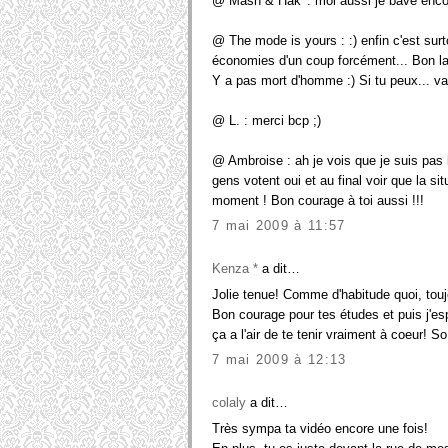
@ Mash & Hak' : moi aussi je bave encor
@ The mode is yours : :) enfin c'est surto
économies d'un coup forcément... Bon la l
Y a pas mort d'homme :) Si tu peux... va
@ L. : merci bcp ;)
@ Ambroise : ah je vois que je suis pas l
gens votent oui et au final voir que la si
moment ! Bon courage à toi aussi !!!
7 mai 2009 à 11:57
Kenza *
a dit…
Jolie tenue! Comme d'habitude quoi, touj
Bon courage pour tes études et puis j'e
ça a l'air de te tenir vraiment à coeur! S
7 mai 2009 à 12:13
colaly
a dit…
Très sympa ta vidéo encore une fois!