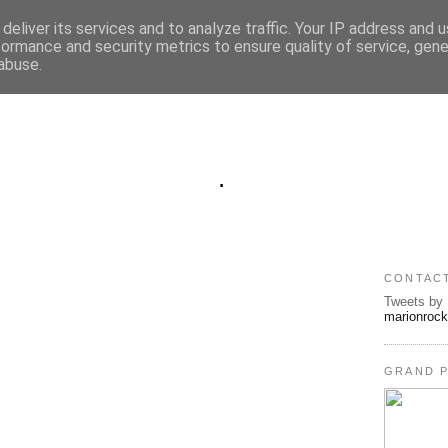
deliver its services and to analyze traffic. Your IP address and 
formance and security metrics to ensure quality of service, gen
abuse.
.
CONTAC
Tweets by
marionroc
GRAND P