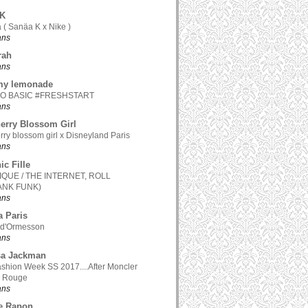
.K
 ( Sanäa K x Nike )
 ans
rah
 ans
my lemonade
TO BASIC #FRESHSTART
 ans
erry Blossom Girl
rry blossom girl x Disneyland Paris
 ans
ic Fille
QUE / THE INTERNET, ROLL
ANK FUNK)
 ans
a Paris
 d'Ormesson
 ans
sa Jackman
ashion Week SS 2017....After Moncler
 Rouge
 ans
e Rapon