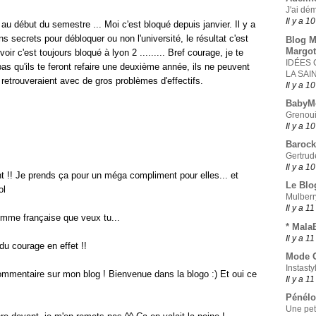
J'ai dé
Il y a 1
 au début du semestre ... Moi c'est bloqué depuis janvier. Il y a
s secrets pour débloquer ou non l'université, le résultat c'est
Blog M
Margot
r c'est toujours bloqué à lyon 2 ......... Bref courage, je te
IDÉES
as qu'ils te feront refaire une deuxième année, ils ne peuvent
LA SAI
e retrouveraient avec de gros problèmes d'effectifs.
Il y a 1
BabyM
Grenoui
Il y a 1
Barock
Gertrud
Il y a 1
t !! Je prends ça pour un méga compliment pour elles... et
Le Blo
ol
Mulberr
Il y a 1
emme française que veux tu...
* Mala
Il y a 1
 du courage en effet !!
Mode O
Instasty
ommentaire sur mon blog ! Bienvenue dans la blogo :) Et oui ce
Il y a 1
Pénélo
Une peti