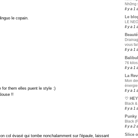
Những s
Il y a 1 
Le blo
nguo le copain.
LE NE
Il y a 1 
Beauté
Drainag
vous fai
Il y a 1 
Balibul
76 kilos
Il y a 1 
La Rev
Mon deu
énergie
 for them elles puent le style :)
Il y a 1 
louse !!
♡ HEY
Black &
Il y a 1 
Punky
Black (F
Il y a 2
Slice o
son col évasé qui tombe nonchalamment sur l'épaule, laissant