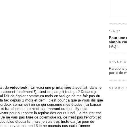
*FAQ*
Pour une 
simple cur
FAQ
!
REVUE D
Parutions 
parle de 
fait de
videolook
! En voici une
printanière
à souhait, dans le
MEMBRE
naissent forcément !), n'est-ce pas joli tout ça ? Dedans je
j'ai l'air de rigoler comme ça mais en vrai ça ne me fait pas du
à la fac depuis 1 mois et demi, c'est pour ça que je vous dis que
 ou deux semaines) en ce qui concerne mes études, j'ai baissé
. et franchement ce n'est pas marrant du tout. J'y suis
voter
pour ou contre la reprise des cours lundi. Le résultat est
Je ne vais pas faire de polémique ici, ce n'est pas l'endroit et
ductibles étudiants, mais je suis très triste car j'ai peur de
t si je ne vais pas en L3 je ne pourrais pas partir l'année