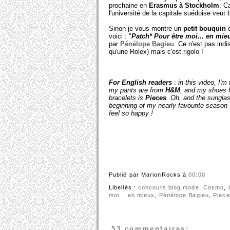
prochaine en
Erasmus à Stockholm
. C
l'université de la capitale suédoise veut 
Sinon je vous montre un
petit bouquin
d
voici : "
Patch* Pour être moi... en mieu
par
Pénélope Bagieu
. Ce n'est pas ind
qu'une Rolex) mais c'est rigolo !
For English readers
:
in this video, I'
my pants are from
H&M
, and my shoes
bracelets is
Pieces
. Oh, and the sungla
beginning of my nearly favourite season
feel so happy !
Publié par MarionRocks
à
00:00
Libellés :
concours blog mode
,
Cosmo
,
moi... en mieux
,
Pénélope Bagieu
,
Piece
53 commentaires: