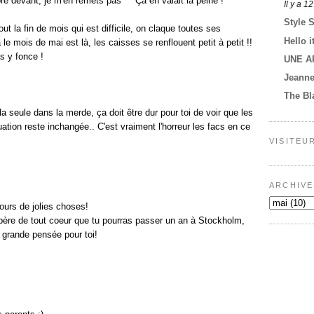
e devant, je m'en remets pas ^^ Ça en valait la peine !
Il y a 1
Style 
ut la fin de mois qui est difficile, on claque toutes ses
Hello i
e mois de mai est là, les caisses se renflouent petit à petit !!
s y fonce !
UNE A
Jeann
The Bl
a seule dans la merde, ça doit être dur pour toi de voir que les
tuation reste inchangée.. C'est vraiment l'horreur les facs en ce
VISITEU
ARCHIVE
ours de jolies choses!
spère de tout coeur que tu pourras passer un an à Stockholm,
o grande pensée pour toi!