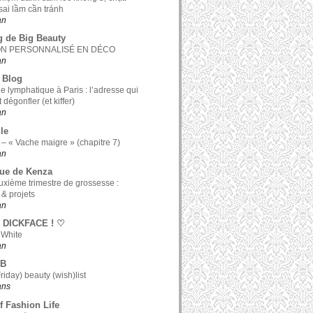
ai lầm cần tránh
an
g de Big Beauty
ON PERSONNALISÉ EN DÉCO
an
 Blog
e lymphatique à Paris : l’adresse qui
t dégonfler (et kiffer)
an
le
 – « Vache maigre » (chapitre 7)
an
ue de Kenza
xième trimestre de grossesse :
 & projets
an
 DICKFACE ! ♡
 White
an
 B
riday) beauty (wish)list
 ans
f Fashion Life