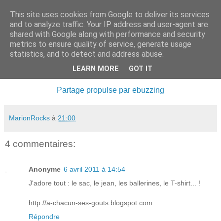
This site uses cookies from Google to deliver its services
.
and to analyze traffic. Your IP address and user-agent are
shared with Google along with performance and security
metrics to ensure quality of service, generate usage
statistics, and to detect and address abuse.
lundi 4 avril 2011
PUB / Kookaï
LEARN MORE
GOT IT
Partage propulse par ebuzzing
MarionRocks
à
21:00
4 commentaires:
Anonyme
6 avril 2011 à 14:54
J'adore tout : le sac, le jean, les ballerines, le T-shirt... !
http://a-chacun-ses-gouts.blogspot.com
Répondre