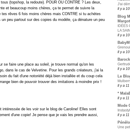
ar tous (topshop, la redoute). POUR OU CONTRE ? Les deux,
J'ai dé
te et beaucoup moins chères, ça te permet de suivre la
Il y a 1
de tes rêves 6 fois moins chères mais CONTRE si tu achètes
Blog M
s un peu partout sur des copies du modèle, ça dénature un peu
Margot
IDÉES
LA SAI
Il y a 1
BabyM
Grenoui
Il y a 1
Barock
r se faire une place au soleil, je trouve normal qu'on les
Gertrud
Il y a 1
 dans le cas de Velvetine. Pour les grands créateurs, j'ai la
esoin du fait d'une notoriété déjà bien installée et du coup cela
Le Blo
Mulberr
ange bien de pouvoir trouver des imitations à moindre prix !
Il y a 1
* Mala
Il y a 1
Mode O
t intéressée de les voir sur le blog de Caroline! Elles sont
Instasty
airement d'une copie! Je pense que je vais les prendre aussi,
Il y a 1
Pénélo
Une peti