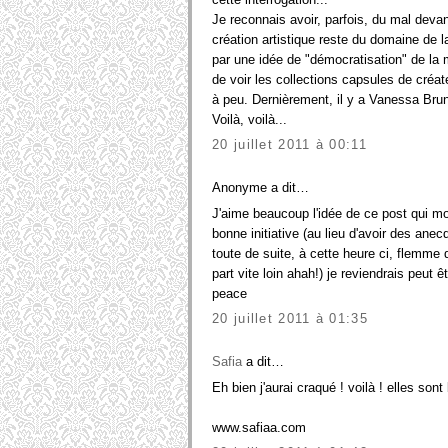
Je reconnais avoir, parfois, du mal deva
création artistique reste du domaine de la p
par une idée de "démocratisation" de la m
de voir les collections capsules de créa
à peu. Dernièrement, il y a Vanessa Bru
Voilà, voilà...
20 juillet 2011 à 00:11
Anonyme a dit…
J'aime beaucoup l'idée de ce post qui mon
bonne initiative (au lieu d'avoir des ane
toute de suite, à cette heure ci, flemme
part vite loin ahah!) je reviendrais peut ê
peace
20 juillet 2011 à 01:35
Safia
a dit…
Eh bien j'aurai craqué ! voilà ! elles sont
www.safiaa.com