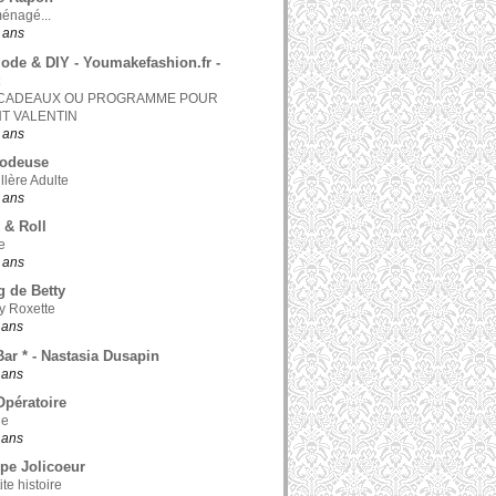
ménagé...
0 ans
ode & DIY - Youmakefashion.fr -
 CADEAUX OU PROGRAMME POUR
NT VALENTIN
0 ans
odeuse
llère Adulte
0 ans
 & Roll
e
0 ans
g de Betty
y Roxette
1 ans
Bar * - Nastasia Dusapin
1 ans
pératoire
le
1 ans
pe Jolicoeur
te histoire