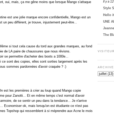
Il y a 1
ant, oui, mais, ça me gêne moins que lorsque Mango s'attaque
Style 
Hello i
tine est une jolie marque encore confidentielle, Mango est un
UNE A
 un peu différent, je trouve, injustement peut-être...
Jeann
The Bl
Même si tout cela cause du tord aux grandes marques, au fond
pie de LA paire de chaussures que nous rêvions.
VISITEU
oir se permettre d'acheter des boots a 1000e...
 ce sont des copies, elles sont sorties largement après les
 nous sommes pardonnées d'avoir craquée ? :)
ARCHIVE
n est les premières à crier au loup quand Mango copie
me pour Zanotti... Et en même temps c'est normal d'avoir
armoire, de se sentir un peu dans la tendance... Je n'arrive
.. Economiser ok, mais lorsqu'on est étudiante ce n'est pas
ottines Topshop qui ressemblent à si méprendre aux Acne le mois