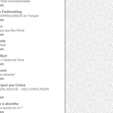
 Noël écoresponsable
 ans
e Fashionblog
 SPRING BREAK en Turquie
 ans
ra
ours aux Îles Féroé
 ans
Mode
ticle
 ans
Bort
 x Opéra de Paris
 ans
Point
nia dreamin’
 ans
rquoi pas Coline
ADO, ADULTE – DES LIVRES POUR
 ans
e à absinthe
 a quelqu'un ici ?
 ans