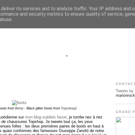
deliver its services and to analyze traffic. Your IP address and 
formance and security metrics to ensure quality of service, gen
abuse.
.
CONTAC
Tweets by
marionroc
boots from
Betty
- Black glitter boots from
Topshop
)
GRAND P
quotidienne sur
mon blog suédois favori
, je tombe nez à nez
on de chaussures Topshop. Je tweete tout ça, les yeux
enues folles : les deux premières paires de boots en haut à
s quasi conformes des fameuses Giuseppe Zanotti de notre