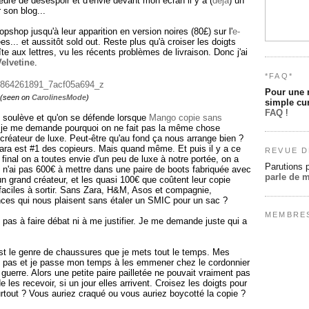
leuré de désespoir et d'envie devant mon écran il y a (
déjà
) un
 son blog...
pshop jusqu'à leur apparition en version noires (80£) sur l'
e-
... et aussitôt sold out. Reste plus qu'à croiser les doigts
te aux lettres, vu les récents problèmes de livraison. Donc j'ai
Velvetine
.
*FAQ*
Pour une 
(seen on
CarolinesMode
)
simple cur
FAQ
!
e soulève et qu'on se défende lorsque
Mango copie sans
t je me demande pourquoi on ne fait pas la même chose
 créateur de luxe. Peut-être qu'au fond ça nous arrange bien ?
ara est #1 des copieurs. Mais quand même. Et puis il y a ce
REVUE D
u final on a toutes envie d'un peu de luxe à notre portée, on a
Parutions 
 n'ai pas 600€ à mettre dans une paire de boots fabriquée avec
parle de 
un grand créateur, et les quasi 100€ que coûtent leur copie
s faciles à sortir. Sans Zara, H&M, Asos et compagnie,
nces qui nous plaisent sans étaler un SMIC pour un sac ?
MEMBRE
e pas à faire débat ni à me justifier. Je me demande juste qui a
est le genre de chaussures que je mets tout le temps. Mes
 pas et je passe mon temps à les emmener chez le cordonnier
 guerre. Alors une petite paire pailletée ne pouvait vraiment pas
e les recevoir, si un jour elles arrivent. Croisez les doigts pour
urtout ? Vous auriez craqué ou vous auriez boycotté la copie ?