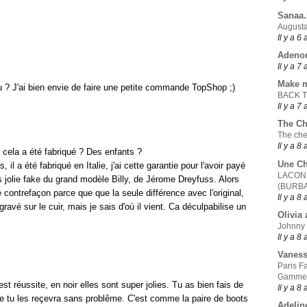
Sanaa
Augusta
Il y a 6
Adeno
Il y a 7
Make 
u ? J'ai bien envie de faire une petite commande TopShop ;)
BACK 
Il y a 7
The Ch
The che
Il y a 8
i cela a été fabriqué ? Des enfants ?
Une Ch
il a été fabriqué en Italie, j'ai cette garantie pour l'avoir payé
LACONI
s jolie fake du grand modèle Billy, de Jérome Dreyfuss. Alors
(BURB
e contrefaçon parce que que la seule différence avec l'original,
Il y a 8
gravé sur le cuir, mais je sais d'où il vient. Ca déculpabilise un
Olivia 
Johnny
Il y a 8
Vanes
Paris F
Gamme
t réussite, en noir elles sont super jolies. Tu as bien fais de
Il y a 8
que tu les reçevra sans problême. C'est comme la paire de boots
Adelin