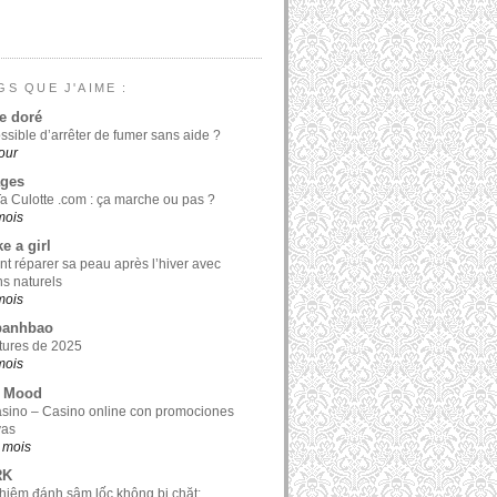
GS QUE J'AIME :
e doré
ossible d’arrêter de fumer sans aide ?
jour
ages
a Culotte .com : ça marche ou pas ?
 mois
ke a girl
 réparer sa peau après l’hiver avec
ns naturels
 mois
banhbao
tures de 2025
 mois
y Mood
sino – Casino online con promociones
vas
0 mois
RK
hiệm đánh sâm lốc không bị chặt: