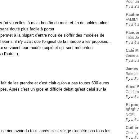
Pour un
Il y a 3
Paulin
FAMILY
s j'ai vu celles là mais bon fin du mois et fin de soldes, alors
Il y a 4
sans doute plus facile à porter
Pando
 permet à la plupart d'entre nous de s'offrir des modèles de
Trois J
ter si il n'y avait que l'original de la marque à les proposer...
Il y a 4
ui se voient leur modèle copié et qui sont mécontent
Café 
 l'autre :(
2eme ar
Il y a 5
James 
Balmain
Il y a 5
fait de les prendre et c'est clair qu'on a pas toutes 600 euros
Alice 
s. Après c'est un gros et difficile débat qu'est celui sur la
Califor
Il y a 6
Et pou
BÉBÉ, 
NOËL
Il y a 6
Cuillèr
 ne rien avoir du tout. après c'est sûr, je n'achète pas tous les
Ohé il y
Il y a 6