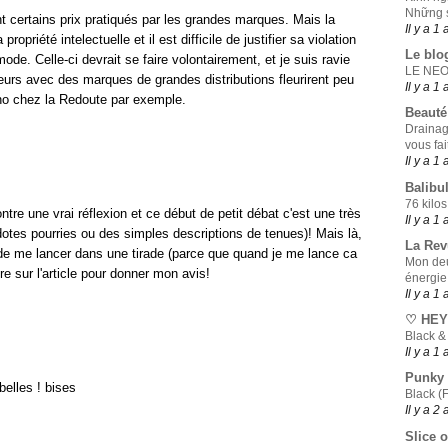
Những s
nt certains prix pratiqués par les grandes marques. Mais la
Il y a 1 
ropriété intelectuelle et il est difficile de justifier sa violation
Le blo
ode. Celle-ci devrait se faire volontairement, et je suis ravie
LE NE
teurs avec des marques de grandes distributions fleurirent peu
Il y a 1 
no chez la Redoute par exemple.
Beauté
Drainag
vous fai
Il y a 1 
Balibul
76 kilos
tre une vrai réflexion et ce début de petit débat c'est une très
Il y a 1 
cdotes pourries ou des simples descriptions de tenues)! Mais là,
La Rev
 de me lancer dans une tirade (parce que quand je me lance ca
Mon deu
tre sur l'article pour donner mon avis!
énergie
Il y a 1 
♡ HEY
Black &
Il y a 1 
Punky
 belles ! bises
Black (F
Il y a 2
Slice o