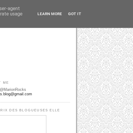
user-agent
erate usage
LEARN MORE
GOT IT
T ME
 @MarionRocks
ks.blog@gmail.com
RIX DES BLOGUEUSES ELLE