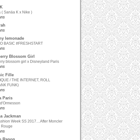
.K
 ( Sanäa K x Nike )
 ans
rah
 ans
my lemonade
TO BASIC #FRESHSTART
 ans
erry Blossom Girl
rry blossom girl x Disneyland Paris
 ans
ic Fille
QUE / THE INTERNET, ROLL
ANK FUNK)
 ans
a Paris
 d'Ormesson
 ans
sa Jackman
ashion Week SS 2017....After Moncler
 Rouge
 ans
e Rapon