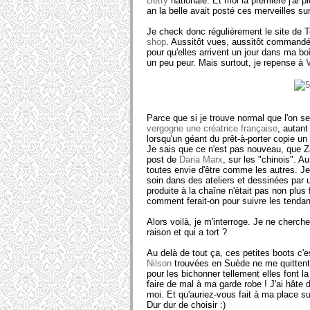
Betty
nationale. Et moi la première j'ai p
an la belle avait posté ces merveilles sur
Je check donc régulièrement le site de To
shop
. Aussitôt vues, aussitôt commandées
pour qu'elles arrivent un jour dans ma boî
un peu peur. Mais surtout, je repense à
Parce que si je trouve normal que l'on s
vergogne une créatrice française
, autan
lorsqu'un géant du prêt-à-porter copie un
Je sais que ce n'est pas nouveau, que Z
post de
Daria Marx
, sur les "chinois". A
toutes envie d'être comme les autres. Je
soin dans des ateliers et dessinées par 
produite à la chaîne n'était pas non plu
comment ferait-on pour suivre les tenda
Alors voilà, je m'interroge. Je ne cherch
raison et qui a tort ?
Au delà de tout ça, ces petites boots c'
Nilson
trouvées en Suède ne me quittent
pour les bichonner tellement elles font la
faire de mal à ma garde robe ! J'ai hâte d
moi. Et qu'auriez-vous fait à ma place s
Dur dur de choisir :)