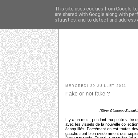
This site uses cookies from Google to 
are shared with Google along with per
statistics, and to detect and address 
MERCREDI 20 JUILLET 2011
Fake or not fake ?
(Silver Giuseppe Zanotti 
Il y a un mois, pendant ma petite virée 
avec les visuels de la nouvelle collecti
écarquillés. Forcément on est toutes dev
gauche sont bien évidemment des copie