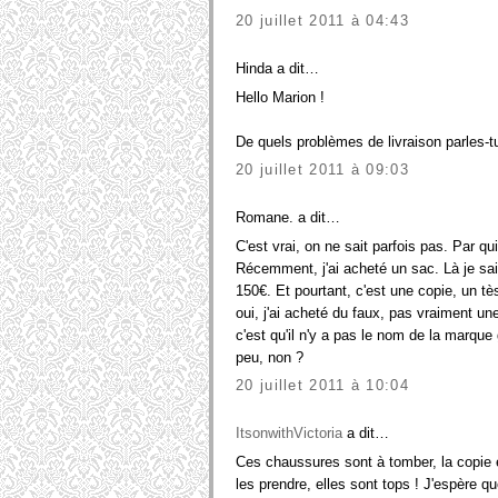
20 juillet 2011 à 04:43
Hinda a dit…
Hello Marion !
De quels problèmes de livraison parles-t
20 juillet 2011 à 09:03
Romane. a dit…
C'est vrai, on ne sait parfois pas. Par qu
Récemment, j'ai acheté un sac. Là je sais, 
150€. Et pourtant, c'est une copie, un tè
oui, j'ai acheté du faux, pas vraiment un
c'est qu'il n'y a pas le nom de la marque 
peu, non ?
20 juillet 2011 à 10:04
ItsonwithVictoria
a dit…
Ces chaussures sont à tomber, la copie es
les prendre, elles sont tops ! J'espère 