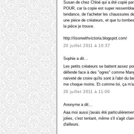
Susan de chez Chloé qui a été copié p
POUR, car la copie est super ressemblan
tendance, de t'acheter les chaussures 
une pièce de créateurs, et que tu tombe
la pièce je trouve.
http://itsonwithvictoria.blogspot.com/
20 juillet 2011 à 10:37
Sophie a dit…
Les petits créateurs se battent assez pou
défende face à des "ogres" comme Mango,
naïveté de croire qu'ils sont à l'abri du b
me choque moins. Et comme toi, ça m'arr
20 juillet 2011 à 11:00
Anonyme a dit…
Aaa moi aussi j'avais été particulièremen
jolies, c'est tentant, même s'il s'agit cl
d'ailleurs.