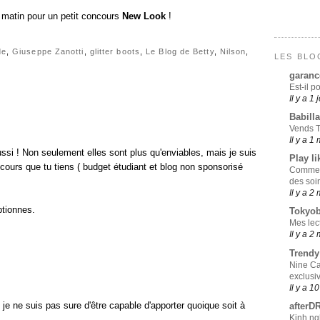
i matin pour un petit concours
New Look
!
de
,
Giuseppe Zanotti
,
glitter boots
,
Le Blog de Betty
,
Nilson
,
LES BLO
garanc
Est-il p
Il y a 1 
Babill
Vends T
Il y a 1
ussi ! Non seulement elles sont plus qu'enviables, mais je suis
Play li
ours que tu tiens ( budget étudiant et blog non sponsorisé
Comment
des soi
Il y a 2
ptionnes.
Tokyo
Mes lec
Il y a 2
Trend
Nine Ca
exclusi
Il y a 1
 je ne suis pas sure d'être capable d'apporter quoique soit à
afterD
Kinh ng