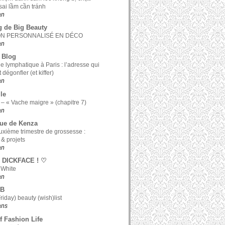
ai lầm cần tránh
an
g de Big Beauty
ON PERSONNALISÉ EN DÉCO
an
 Blog
e lymphatique à Paris : l’adresse qui
t dégonfler (et kiffer)
an
le
 – « Vache maigre » (chapitre 7)
an
ue de Kenza
xième trimestre de grossesse :
 & projets
an
 DICKFACE ! ♡
 White
an
 B
riday) beauty (wish)list
 ans
f Fashion Life