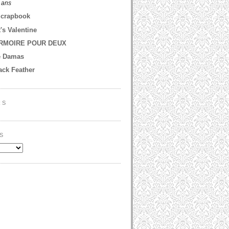
2 ans
Scrapbook
t's Valentine
RMOIRE POUR DEUX
e Damas
ack Feather
RS
S