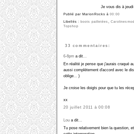
Je vous dis à jeud
Publié par MarionRocks
à
00:00
Libellés :
boots pailletées
,
Carolinesmo
Topshop
33 commentaires:
6-8pm
a dit…
En réalité je pense que j'aurais craqué a
aussi complètement d'accord avec le disc
oblige... )
Je croise les doigts pour que tu les réce
xx
20 juillet 2011 à 00:08
Lou
a dit…
Tu pose relativement bien la question, et
cette interrogation...