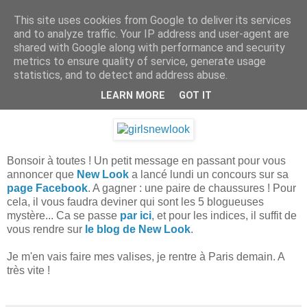
This site uses cookies from Google to deliver its services
.
and to analyze traffic. Your IP address and user-agent are
shared with Google along with performance and security
metrics to ensure quality of service, generate usage
statistics, and to detect and address abuse.
mardi 27 septembre 2011
Concours New Look
LEARN MORE
GOT IT
Bonsoir à toutes ! Un petit message en passant pour vous
annoncer que
New Look
a lancé lundi un concours sur sa
page Facebook
. A gagner : une paire de chaussures ! Pour
cela, il vous faudra deviner qui sont les 5 blogueuses
mystère... Ca se passe
par ici
, et pour les indices, il suffit de
vous rendre sur
le blog de New Look
.
Je m'en vais faire mes valises, je rentre à Paris demain. A
très vite !