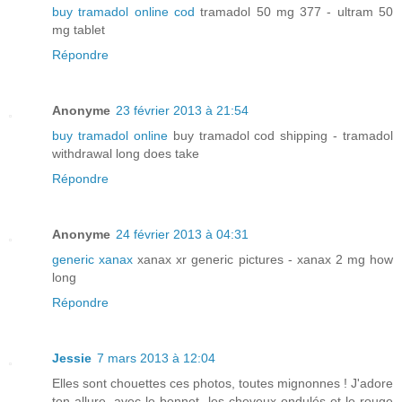
buy tramadol online cod
tramadol 50 mg 377 - ultram 50
mg tablet
Répondre
Anonyme
23 février 2013 à 21:54
buy tramadol online
buy tramadol cod shipping - tramadol
withdrawal long does take
Répondre
Anonyme
24 février 2013 à 04:31
generic xanax
xanax xr generic pictures - xanax 2 mg how
long
Répondre
Jessie
7 mars 2013 à 12:04
Elles sont chouettes ces photos, toutes mignonnes ! J'adore
ton allure, avec le bonnet, les cheveux ondulés et le rouge