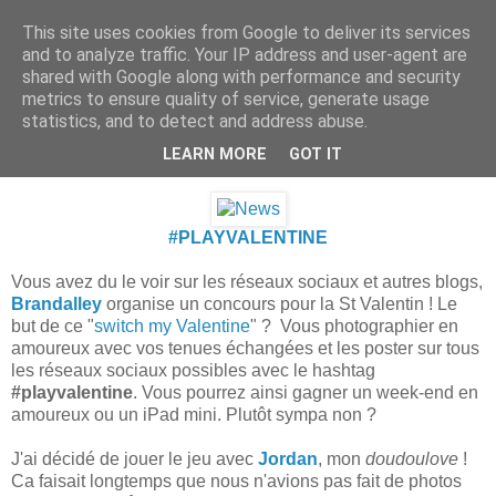
This site uses cookies from Google to deliver its services
.
and to analyze traffic. Your IP address and user-agent are
shared with Google along with performance and security
metrics to ensure quality of service, generate usage
statistics, and to detect and address abuse.
dimanche 10 février 2013
#PLAYVALENTINE
LEARN MORE
GOT IT
#PLAYVALENTINE
Vous avez du le voir sur les réseaux sociaux et autres blogs,
Brandalley
organise un concours pour la St Valentin ! Le
but de ce "
switch my Valentine
" ? Vous photographier en
amoureux avec vos tenues échangées et les poster sur tous
les réseaux sociaux possibles avec le hashtag
#playvalentine
. Vous pourrez ainsi gagner un week-end en
amoureux ou un iPad mini. Plutôt sympa non ?
J'ai décidé de jouer le jeu avec
Jordan
, mon
doudoulove
!
Ca faisait longtemps que nous n'avions pas fait de photos