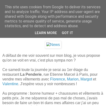
This site uses cookies from Google to deliver its services
.
and to analyze traffic. Your IP address and user-agent are
shared with Google along with performance and security
metrics to ensure quality of service, generate usage
statistics, and to detect and address abuse.
jeudi 14 mars 2013
Meet us !
LEARN MORE
GOT IT
A défaut de me voir souvent sur mon blog, je vous propose
qu'on se voit en vrai, c'est plus sympa non ?
Ce samedi toute la journée je serai au 1er étage du
restaurant
La Penderie
, rue Etienne Marcel à Paris, pour
vendre mes vêtements avec
Florence
,
Marion
,
Margot
et
Valentine
. J'espère vous y voir nombreuses !
Au programme : bonne humeur + chaussures et vêtements à
petits prix. Je me séparerai de pas mal de choses, j'avais
besoin de faire un bon tri dans mes affaires car j'ai un peu