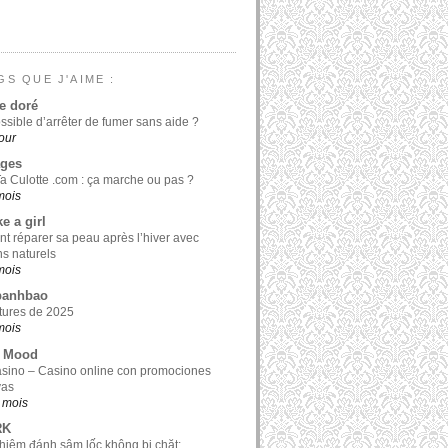
GS QUE J'AIME :
e doré
ossible d’arrêter de fumer sans aide ?
jour
ages
a Culotte .com : ça marche ou pas ?
 mois
ke a girl
 réparer sa peau après l’hiver avec
ns naturels
 mois
banhbao
tures de 2025
 mois
y Mood
sino – Casino online con promociones
vas
0 mois
RK
hiệm đánh sâm lốc không bị chặt: