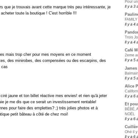
Pour un
Il y a 3
ors que je trouvais avant cette marque très peu intéressante, je
cheter toute la boutique ! C'est horrible !!!
Paulin
FAMILY
Il y a 4
Pando
Trois J
Il y a 4
Café 
reprises mais trop cher pour mes moyens en ce moment
2eme ar
Il y a 5
lettes, des minirobes, des compensées ou des escarpins, des
t cas
James 
Balmain
Il y a 5
Alice 
Califor
ciré jaune et ton billet réactive mes envies! et rien qu'à jeter
Il y a 6
luie je me dis que ce serait un investissement rentable!
Et pou
s pour faire des emplettes? ;) très jolies photos et à
BÉBÉ, 
outique petit bâteau à côté de chez moi!
NOËL
Il y a 6
Cuillèr
Ohé il y
Il y a 6