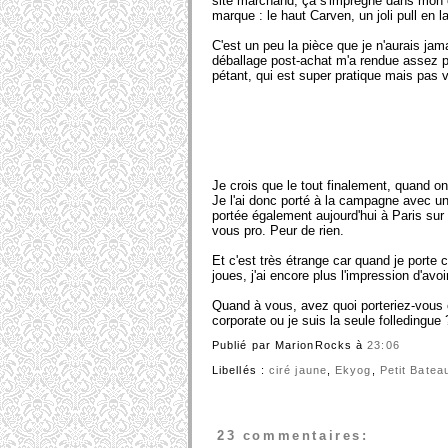
site marchand, ça s'imprègne dans mon c
marque : le haut Carven, un joli pull en 
C'est un peu la pièce que je n'aurais jam
déballage post-achat m'a rendue assez pe
pétant, qui est super pratique mais pas 
Je crois que le tout finalement, quand on
Je l'ai donc porté à la campagne avec u
portée également aujourd'hui à Paris sur 
vous pro. Peur de rien.
Et c'est très étrange car quand je porte 
joues, j'ai encore plus l'impression d'avo
Quand à vous, avez quoi porteriez-vous 
corporate ou je suis la seule folledingue
Publié par MarionRocks
à
23:06
Libellés :
ciré jaune
,
Ekyog
,
Petit Batea
23 commentaires: