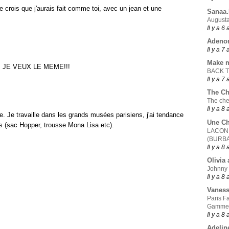
Je crois que j'aurais fait comme toi, avec un jean et une
Sanaa
Augusta
Il y a 6
Adeno
Il y a 7
Make 
l!! JE VEUX LE MEME!!!
BACK 
Il y a 7
The Ch
The che
Il y a 8
e. Je travaille dans les grands musées parisiens, j'ai tendance
Une Ch
és (sac Hopper, trousse Mona Lisa etc).
LACONI
(BURB
Il y a 8
Olivia 
Johnny
Il y a 8
Vanes
Paris F
Gamme
Il y a 8
Adelin