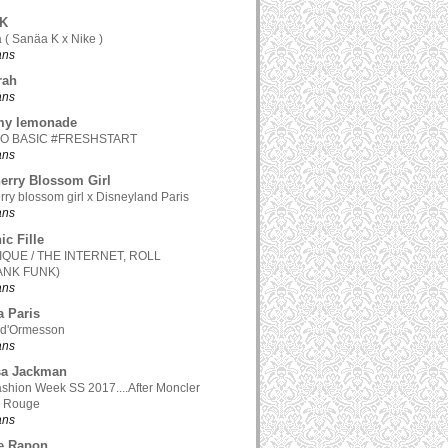
.K
 ( Sanäa K x Nike )
 ans
rah
 ans
my lemonade
TO BASIC #FRESHSTART
 ans
erry Blossom Girl
rry blossom girl x Disneyland Paris
 ans
ic Fille
QUE / THE INTERNET, ROLL
ANK FUNK)
 ans
a Paris
 d'Ormesson
 ans
sa Jackman
ashion Week SS 2017....After Moncler
 Rouge
 ans
e Rapon