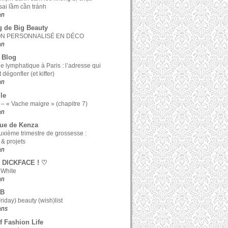
ai lầm cần tránh
an
g de Big Beauty
ON PERSONNALISÉ EN DÉCO
an
 Blog
e lymphatique à Paris : l’adresse qui
t dégonfler (et kiffer)
an
le
 – « Vache maigre » (chapitre 7)
an
ue de Kenza
xième trimestre de grossesse :
 & projets
an
 DICKFACE ! ♡
 White
an
 B
riday) beauty (wish)list
 ans
f Fashion Life