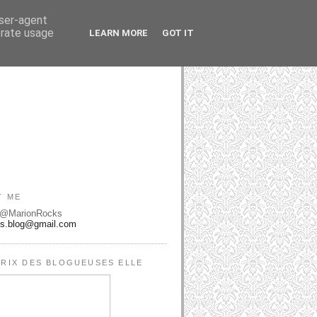
user-agent
erate usage
LEARN MORE
GOT IT
T ME
 @MarionRocks
ks.blog@gmail.com
RIX DES BLOGUEUSES ELLE