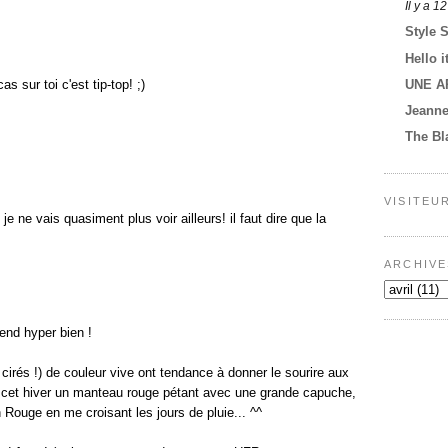
Il y a 1
Style 
Hello i
UNE A
as sur toi c'est tip-top! ;)
Jeann
The Bl
VISITEU
e ne vais quasiment plus voir ailleurs! il faut dire que la
ARCHIVE
end hyper bien !
irés !) de couleur vive ont tendance à donner le sourire aux
é cet hiver un manteau rouge pétant avec une grande capuche,
 Rouge en me croisant les jours de pluie... ^^