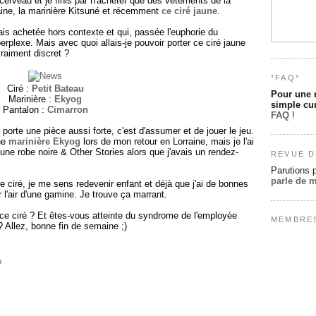
erveau et je finis par n'acheter que des vêtements de la
laine, la marinière Kitsuné et récemment
ce ciré jaune
.
ais achetée hors contexte et qui, passée l'euphorie du
rplexe. Mais avec quoi allais-je pouvoir porter ce ciré jaune
vraiment discret ?
*FAQ*
Ciré :
Petit Bateau
Pour une 
Marinière :
Ekyog
simple cur
Pantalon :
Cimarron
FAQ
!
 porte une pièce aussi forte, c'est d'assumer et de jouer le jeu.
ne
marinière Ekyog
lors de mon retour en Lorraine, mais je l'ai
une robe noire & Other Stories alors que j'avais un rendez-
REVUE D
Parutions 
parle de 
ce ciré, je me sens redevenir enfant et déjà que j'ai de bonnes
ir l'air d'une gamine. Je trouve ça marrant.
ce ciré ? Et êtes-vous atteinte du syndrome de l'employée
MEMBRE
 ? Allez, bonne fin de semaine ;)
u