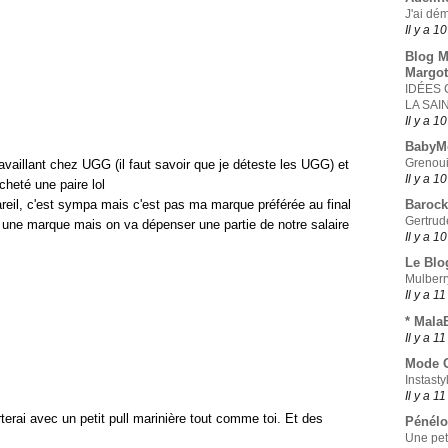
J'ai dé
Il y a 1
Blog M
Margot
IDÉES
LA SAI
Il y a 1
BabyM
Grenoui
travaillant chez UGG (il faut savoir que je déteste les UGG) et
Il y a 1
heté une paire lol
pareil, c'est sympa mais c'est pas ma marque préférée au final
Barock
Gertrud
ur une marque mais on va dépenser une partie de notre salaire
Il y a 1
Le Blo
Mulberr
Il y a 1
* Mala
Il y a 1
Mode O
Instasty
Il y a 1
terai avec un petit pull marinière tout comme toi. Et des
Pénélo
Une peti