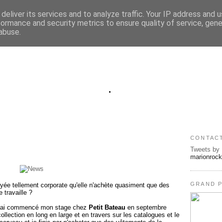
deliver its services and to analyze traffic. Your IP address and 
formance and security metrics to ensure quality of service, gen
abuse.
.
CONTAC
Tweets by
marionroc
GRAND P
ée tellement corporate qu'elle n'achète quasiment que des
 travaille ?
e j'ai commencé mon stage chez
Petit Bateau
en septembre
collection en long en large et en travers sur les catalogues et le