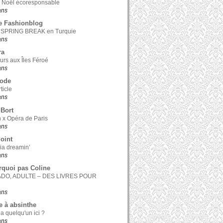
 Noël écoresponsable
 ans
e Fashionblog
 SPRING BREAK en Turquie
 ans
ra
ours aux Îles Féroé
 ans
Mode
ticle
 ans
Bort
 x Opéra de Paris
 ans
Point
nia dreamin’
 ans
rquoi pas Coline
ADO, ADULTE – DES LIVRES POUR
 ans
e à absinthe
 a quelqu'un ici ?
 ans