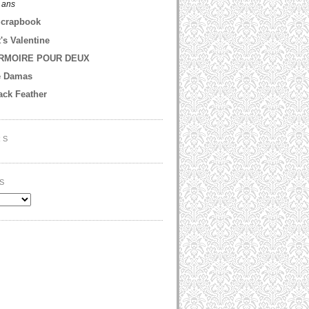
2 ans
Scrapbook
t's Valentine
RMOIRE POUR DEUX
e Damas
ack Feather
RS
S