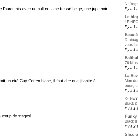
Những s
 l'aurai mis avec un pull en laine tressé beige, une jupe noir
Il y a 1 
Le blo
LE NE
Il y a 1 
Beauté
Drainag
vous fai
Il y a 1 
Balibul
76 kilos
Il y a 1 
La Rev
Mon deu
ait un ciré Guy Cotten blanc, il faut dire que j'habite à
énergie
Il y a 1 
♡ HEY
Black &
Il y a 1 
aucoup de stages!
Punky
Black (F
Il y a 2
Slice o