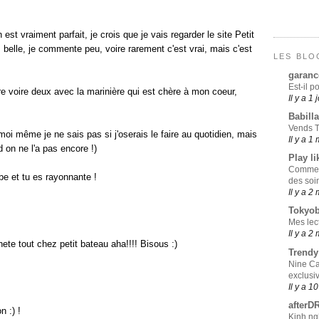
est vraiment parfait, je crois que je vais regarder le site Petit
 belle, je commente peu, voire rarement c'est vrai, mais c'est
LES BLO
garanc
Est-il p
re voire deux avec la marinière qui est chère à mon coeur,
Il y a 1 
Babill
Vends T
moi même je ne sais pas si j'oserais le faire au quotidien, mais
Il y a 1
nd on ne l'a pas encore !)
Play li
Comment
be et tu es rayonnante !
des soi
Il y a 2
Tokyo
Mes lec
Il y a 2
ete tout chez petit bateau aha!!!! Bisous :)
Trend
Nine Ca
exclusi
Il y a 1
afterD
n :) !
Kinh ng