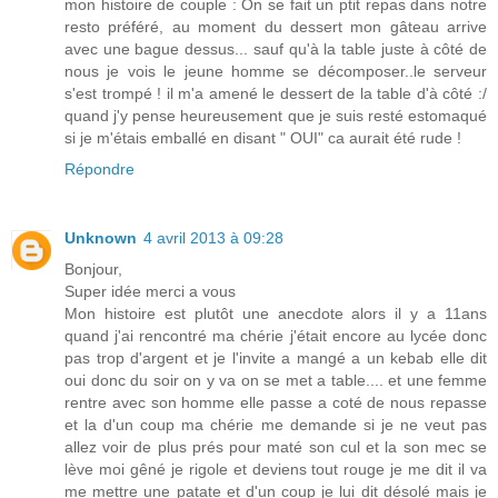
mon histoire de couple : On se fait un ptit repas dans notre
resto préféré, au moment du dessert mon gâteau arrive
avec une bague dessus... sauf qu'à la table juste à côté de
nous je vois le jeune homme se décomposer..le serveur
s'est trompé ! il m'a amené le dessert de la table d'à côté :/
quand j'y pense heureusement que je suis resté estomaqué
si je m'étais emballé en disant " OUI" ca aurait été rude !
Répondre
Unknown
4 avril 2013 à 09:28
Bonjour,
Super idée merci a vous
Mon histoire est plutôt une anecdote alors il y a 11ans
quand j'ai rencontré ma chérie j'était encore au lycée donc
pas trop d'argent et je l'invite a mangé a un kebab elle dit
oui donc du soir on y va on se met a table.... et une femme
rentre avec son homme elle passe a coté de nous repasse
et la d'un coup ma chérie me demande si je ne veut pas
allez voir de plus prés pour maté son cul et la son mec se
lève moi gêné je rigole et deviens tout rouge je me dit il va
me mettre une patate et d'un coup je lui dit désolé mais je