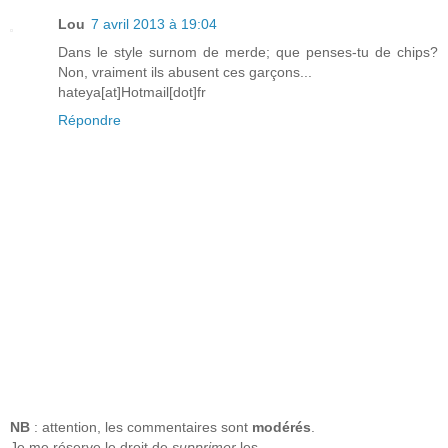
Lou
7 avril 2013 à 19:04
Dans le style surnom de merde; que penses-tu de chips?
Non, vraiment ils abusent ces garçons...
hateya[at]Hotmail[dot]fr
Répondre
NB
: attention, les commentaires sont
modérés
.
Je me réserve le droit de
supprimer
les