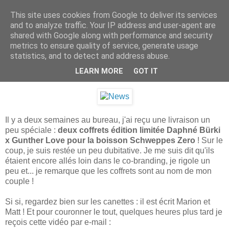
This site uses cookies from Google to deliver its services
.
and to analyze traffic. Your IP address and user-agent are
shared with Google along with performance and security
metrics to ensure quality of service, generate usage
statistics, and to detect and address abuse.
mercredi 3 avril 2013
Concours Express : Schweppes Zero !
LEARN MORE
GOT IT
Il y a deux semaines au bureau, j'ai reçu une livraison un
peu spéciale :
deux coffrets édition limitée Daphné Bürki
x Gunther Love pour la boisson Schweppes Zero
! Sur le
coup, je suis restée un peu dubitative. Je me suis dit qu'ils
étaient encore allés loin dans le co-branding, je rigole un
peu et... je remarque que les coffrets sont au nom de mon
couple !
Si si, regardez bien sur les canettes : il est écrit Marion et
Matt ! Et pour couronner le tout, quelques heures plus tard je
reçois cette vidéo par e-mail :