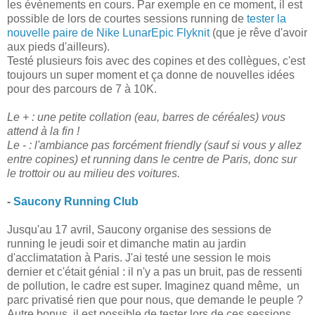
les évènements en cours. Par exemple en ce moment, il est
possible de lors de courtes sessions running de
tester la
nouvelle paire de Nike LunarEpic Flyknit
(que je rêve d'avoir
aux pieds d'ailleurs).
Testé plusieurs fois avec des copines et des collègues, c'est
toujours un super moment et ça donne de nouvelles idées
pour des parcours de 7 à 10K.
Le + : une petite collation (eau, barres de céréales) vous
attend à la fin !
Le - : l'ambiance pas forcément friendly (sauf si vous y allez
entre copines) et running dans le centre de Paris, donc sur
le trottoir ou au milieu des voitures.
-
Saucony Running Club
Jusqu'au 17 avril, Saucony organise des sessions de
running le jeudi soir et dimanche matin au jardin
d'acclimatation à Paris. J'ai testé une session le mois
dernier et c'était génial : il n'y a pas un bruit, pas de ressenti
de pollution, le cadre est super. Imaginez quand même, un
parc privatisé rien que pour nous, que demande le peuple ?
Autre bonus, il est possible de tester lors de ces sessions