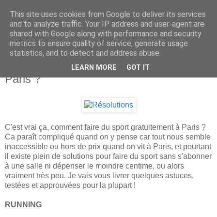
This site uses cookies from Google to deliver its services
.
and to analyze traffic. Your IP address and user-agent are
shared with Google along with performance and security
metrics to ensure quality of service, generate usage
statistics, and to detect and address abuse.
mercredi 23 mars 2016
Comment faire du sport gratuitement à
LEARN MORE
GOT IT
Paris ?
C'est vrai ça, comment faire du sport gratuitement à Paris ?
Ca paraît compliqué quand on y pense car tout nous semble
inaccessible ou hors de prix quand on vit à Paris, et pourtant
il existe plein de solutions pour faire du sport sans s'abonner
à une salle ni dépenser le moindre centime, ou alors
vraiment très peu. Je vais vous livrer quelques astuces,
testées et approuvées pour la plupart !
RUNNING