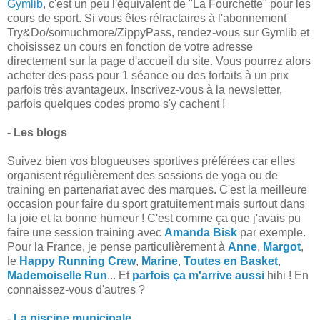
Gymlib
, c'est un peu l'équivalent de "La Fourchette" pour les
cours de sport. Si vous êtes réfractaires à l'abonnement
Try&Do/somuchmore/ZippyPass, rendez-vous sur Gymlib et
choisissez un cours en fonction de votre adresse
directement sur la page d'accueil du site. Vous pourrez alors
acheter des pass pour 1 séance ou des forfaits à un prix
parfois très avantageux. Inscrivez-vous à la newsletter,
parfois quelques codes promo s'y cachent !
- Les blogs
Suivez bien vos blogueuses sportives préférées car elles
organisent régulièrement des sessions de yoga ou de
training en partenariat avec des marques. C'est la meilleure
occasion pour faire du sport gratuitement mais surtout dans
la joie et la bonne humeur ! C'est comme ça que j'avais pu
faire une session training avec
Amanda Bisk
par exemple.
Pour la France, je pense particulièrement à
Anne
,
Margot
,
le
Happy Running Crew
,
Marine
,
Toutes en Basket
,
Mademoiselle Run
... Et
parfois ça m'arrive aussi
hihi ! En
connaissez-vous d'autres ?
-
La piscine municipale