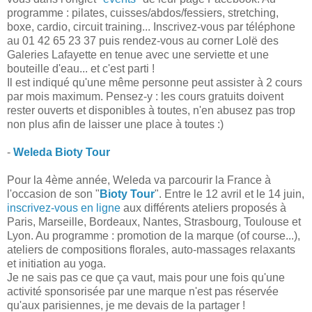
programme : pilates, cuisses/abdos/fessiers, stretching,
boxe, cardio, circuit training... Inscrivez-vous par téléphone
au
01 42 65 23 37 puis rendez-vous au corner Lolë des
Galeries Lafayette en tenue avec une serviette et une
bouteille d'eau... et c'est parti !
Il est indiqué qu'une même personne peut assister à 2 cours
par mois maximum. Pensez-y : les cours gratuits doivent
rester ouverts et disponibles à toutes, n'en abusez pas trop
non plus afin de laisser une place à toutes :)
-
Weleda Bioty Tour
Pour la 4ème année, Weleda va parcourir la France à
l'occasion de son "
Bioty Tour
". Entre le 12 avril et le 14 juin,
inscrivez-vous en ligne
aux différents ateliers proposés à
Paris, Marseille, Bordeaux, Nantes, Strasbourg, Toulouse et
Lyon. Au programme : promotion de la marque (of course...),
ateliers de compositions florales, auto-massages relaxants
et initiation au yoga.
Je ne sais pas ce que ça vaut, mais pour une fois qu'une
activité sponsorisée par une marque n'est pas réservée
qu'aux parisiennes, je me devais de la partager !