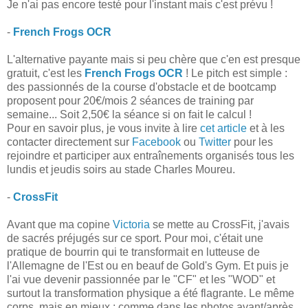
Je n'ai pas encore testé pour l'instant mais c'est prévu !
-
French Frogs OCR
L'alternative payante mais si peu chère que c'en est presque
gratuit, c'est les
French Frogs OCR
! Le pitch est simple :
des passionnés de la course d'obstacle et de bootcamp
proposent pour 20€/mois 2 séances de training par
semaine... Soit 2,50€ la séance si on fait le calcul !
Pour en savoir plus, je vous invite à lire
cet article
et à les
contacter directement sur
Facebook
ou
Twitter
pour les
rejoindre et participer aux entraînements organisés tous les
lundis et jeudis soirs au stade Charles Moureu.
-
CrossFit
Avant que ma copine
Victoria
se mette au CrossFit, j'avais
de sacrés préjugés sur ce sport. Pour moi, c'était une
pratique de bourrin qui te transformait en lutteuse de
l'Allemagne de l'Est ou en beauf de Gold's Gym. Et puis je
l'ai vue devenir passionnée par le "CF" et les "WOD" et
surtout la transformation physique a été flagrante. Le même
corps, mais en mieux : comme dans les photos avant/après