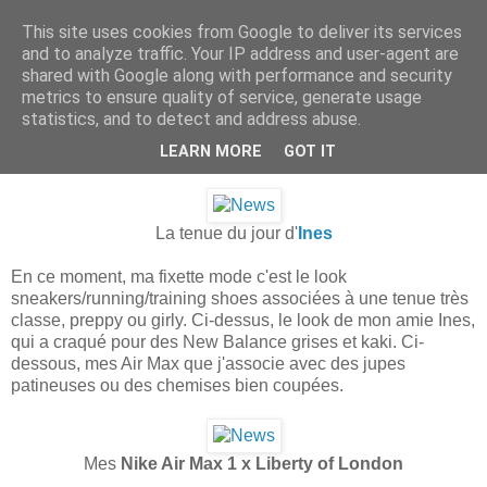
This site uses cookies from Google to deliver its services
.
and to analyze traffic. Your IP address and user-agent are
shared with Google along with performance and security
metrics to ensure quality of service, generate usage
statistics, and to detect and address abuse.
samedi 14 juillet 2012
Instantanés : les sneakers en ville
LEARN MORE
GOT IT
La tenue du jour d'
Ines
En ce moment, ma fixette mode c'est le look
sneakers/running/training shoes associées à une tenue très
classe, preppy ou girly. Ci-dessus, le look de mon amie Ines,
qui a craqué pour des New Balance grises et kaki. Ci-
dessous, mes Air Max que j'associe avec des jupes
patineuses ou des chemises bien coupées.
Mes
Nike Air Max 1 x Liberty of London